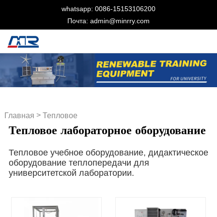
whatsapp: 0086-15153106200
Почта: admin@minrry.com
>
Главная
Тепловое
Тепловое лабораторное оборудование
лабораторное
оборудование
Тепловое учебное оборудование, дидактическое
оборудование теплопередачи для
университетской лаборатории.