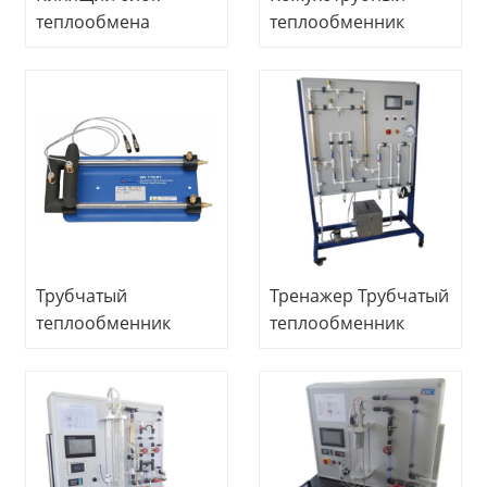
теплообмена
теплообменник
Учебное
Учебное
оборудование
оборудование
Лабораторное
Лабораторное
оборудование
оборудование
теплообмена
теплопередачи
Трубчатый
Тренажер Трубчатый
теплообменник
теплообменник
Оборудование для
Учебное
профессионального
оборудование
обучения
Термотрансферное
Теплообменное
дидактическое
демонстрационное
оборудование
оборудование