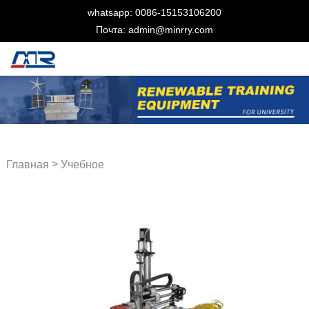
whatsapp: 0086-15153106200
Почта: admin@minrry.com
>
Главная
Учебное
оборудование мехатроники