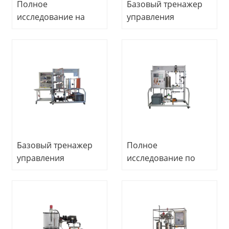
Полное
Базовый тренажер
исследование на
управления
стенде
процессами.
регулирования
Обучающее
управления
оборудование
технологическим
процессом
Тренажер Учебное
оборудование
Базовый тренажер
Полное
управления
исследование по
процессами
регулированию
Тренажер
стенда управления
управления
процессом Тренер
процессами
образовательной
Школьное
школы