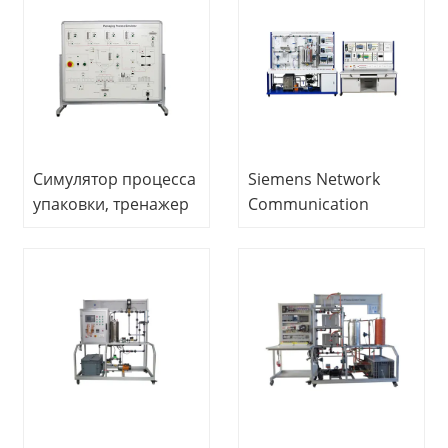
процессом,
технологическим
профессиональное
процессом,
учебное
профессиональное
оборудование
учебное
оборудование
Симулятор процесса
Siemens Network
упаковки, тренажер
Communication
управления
Control Training Kit
процессом,
Тренажер по
профессиональное
управлению
учебное
процессами
оборудование
Школьное
лабораторное
оборудование
Образовательное