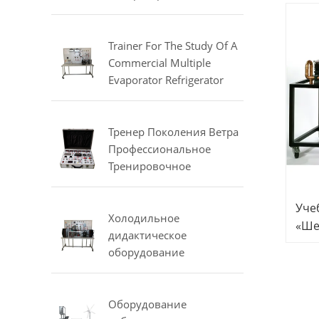
охлаждения и
обо
кондиционирования
воздуха Тренировочное
Trainer For The Study Of A
оборудование
Commercial Multiple
Evaporator Refrigerator
Didactic Equipment
Mechanical Lab Equipment
Тренер Поколения Ветра
Профессиональное
Тренировочное
Оборудование
Электрическое
Уче
Лабораторное
Холодильное
«Ше
Оборудование
дидактическое
Гид
оборудование
Лаб
Компьютеризированный
Уче
тренер для испытаний
Уче
компрессоров
Оборудование