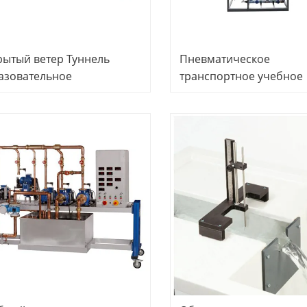
рытый ветер Туннель
Пневматическое
азовательное
транспортное учебное
рудование
оборудование обучаю
фессиональное
профессиональное
азование учебное
образование учебное
рудование механика
оборудование механик
ораторное оборудование
жидкости лабораторно
оборудование