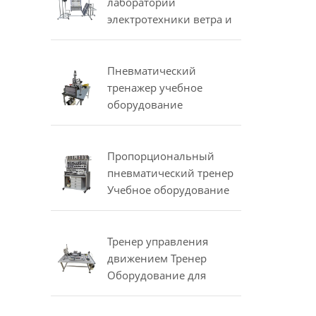
испытательных
лаборатории
компрессоров
электротехники ветра и
солнечного
оборудования учебного
оборудования
Пневматический
тренажер учебное
оборудование
мехатроники
тренировочное
оборудование
Пропорциональный
пневматический тренер
Учебное оборудование
Mechatronics Тренер
Тренер управления
движением Тренер
Оборудование для
профессиональной
подготовки