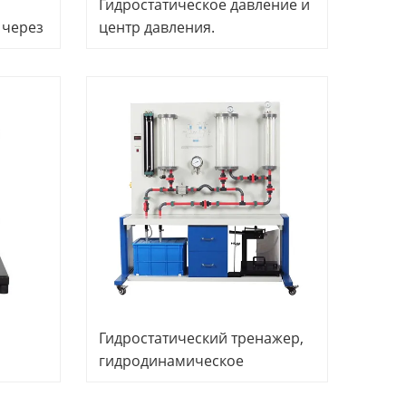
Гидростатическое давление и
 через
центр давления.
дные
Гидродинамика. Инженерное
льное
экспериментальное
оборудование.
ческое
Дидактическое
ование
оборудование. Учебное
о
оборудование.
Гидростатический тренажер,
гидродинамическое
 для
лабораторное оборудование,
ти
дидактическое оборудование,