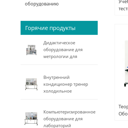
Уче
оборудованию
тес
обс
Уче
Горячие продукты
Тех
обо
Дидактическое
гид
оборудование для
метрологии для
давления, расхода,
уровня и температуры
Внутренний
кондиционер тренер
холодильное
оборудование для
профессиональной
Тео
подготовки
Компьютеризированное
Обо
оборудования
оборудование для
гид
лабораторий
обо