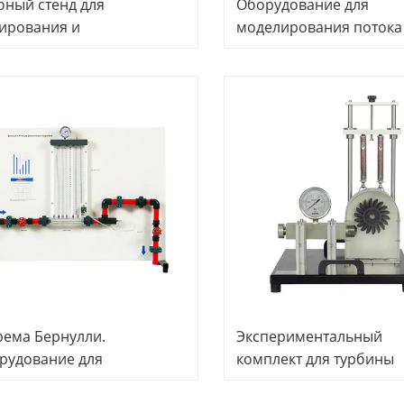
бный стенд для
Оборудование для
тирования и
моделирования потока
луживания насосов;
водосливы и водоотво
бное оборудование;
каналы. Эксперимента
ническое учебное
оборудование для
рудование; Лаборатория
гидротехники. Дидакти
родинамики.
оборудование. Оборуд
для профессиональног
обучения.
рема Бернулли.
Экспериментальный
рудование для
комплект для турбины
ротехники. Дидактическое
Пелтона, оборудование
рудование. Учебное
экспериментов в облас