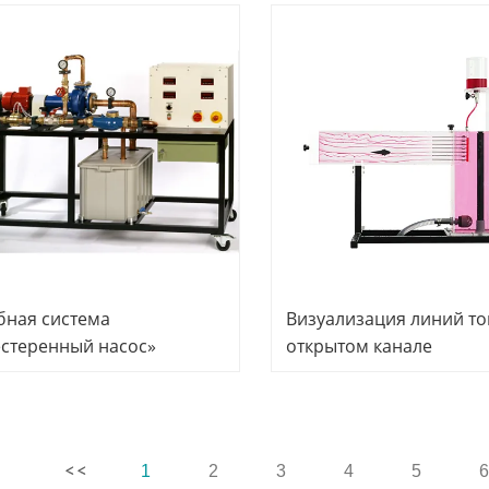
рудование.
гидродинамики, учебн
оборудование, оборуд
для профессиональног
обучения
бная система
Визуализация линий то
стеренный насос»
открытом канале
родинамика
Гидродинамика
ораторное оборудование
Лабораторное оборуд
бное оборудование
Учебное оборудование
бное оборудование
Дидактическое оборуд
1
2
3
4
5
6