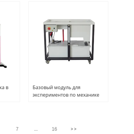
ое
оборудование для
ование
профессионального
о
обучения
ка в
Базовый модуль для
экспериментов по механике
жидкости. Учебное
ование
оборудование по
гидротехнике. Дидактическое
ование
оборудование. Оборудование
7
...
16
для профессионального