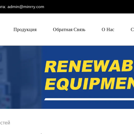
та:
admin@minrry.com
Продукция
Обратная Связь
О Нас
С
остей