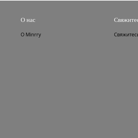
Оборудование
О нас
Свяжитес
О Minrry
Свяжитес