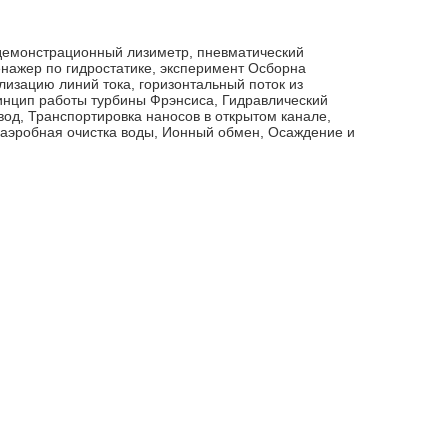
демонстрационный лизиметр, пневматический
енажер по гидростатике, эксперимент Осборна
лизацию линий тока, горизонтальный поток из
инцип работы турбины Фрэнсиса, Гидравлический
од, Транспортировка наносов в открытом канале,
наэробная очистка воды, Ионный обмен, Осаждение и