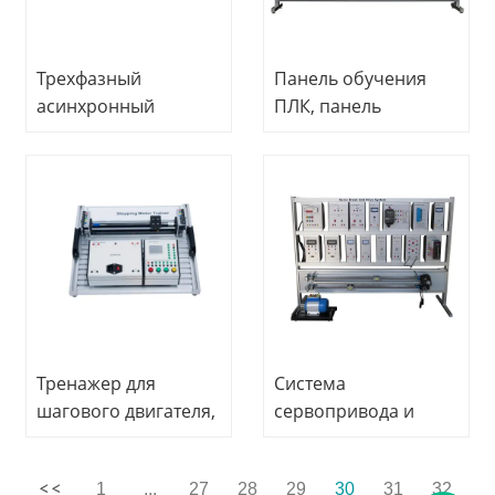
оборудование для
оборудование.
электротехнических
Оборудование для
лабораторий.
электротехнических
Трехфазный
Панель обучения
лабораторий.
асинхронный
ПЛК, панель
двигатель,
обучения электрику,
электрическая
дидактическое
машина, учебное
оборудование,
оборудование,
профессиональное
профессиональное
учебное
учебное
оборудование
оборудование
Тренажер для
Система
шагового двигателя,
сервопривода и
электротренажер,
тормоза Учебное
дидактическое
оборудование по
1
...
27
28
29
30
31
32
оборудование,
электротехнике