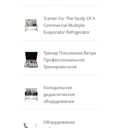
охлаждения и
кондиционирования
воздуха Тренировочное
Trainer For The Study Of A
оборудование
Commercial Multiple
Evaporator Refrigerator
Didactic Equipment
Mechanical Lab Equipment
Тренер Поколения Ветра
Профессиональное
Тренировочное
Оборудование
Электрическое
Лабораторное
Холодильное
Оборудование
дидактическое
оборудование
Компьютеризированный
тренер для испытаний
компрессоров
Оборудование