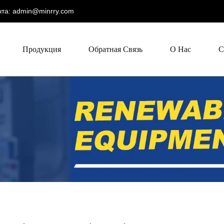
та:
admin@minrry.com
Продукция
Обратная Связь
О Нас
С