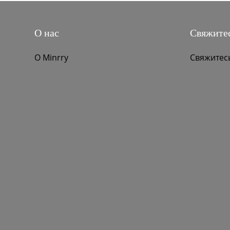
Оборудование
О нас
Свяжитес
О Minrry
Свяжитес