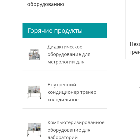
оборудованию
Горячие продукты
Нез
Дидактическое
тре
оборудование для
тре
метрологии для
тех
давления, расхода,
уровня и температуры
Внутренний
кондиционер тренер
холодильное
оборудование для
профессиональной
подготовки
Компьютеризированное
оборудования
оборудование для
лабораторий