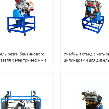
ель резки бензинового
Учебный стенд с четыр
гателя с электрическими
цилиндрами для дизел
гателями, автомобильный
двигателя, учебное
нажер, учебное
оборудование для
рудование
автомобильного трена