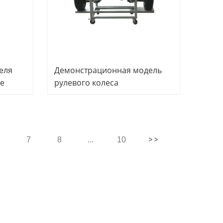
еля
Демонстрационная модель
е
рулевого колеса
ское
Автомобильное учебное
оборудование Оборудование
для профессионального
обучения
7
8
...
10