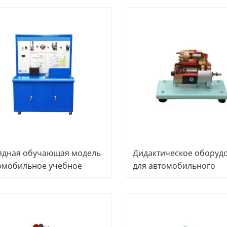
нажер, образовательное
оборудование для
рудование
профессионального
образования
ядная обучающая модель
Дидактическое оборуд
омобильное учебное
для автомобильного
рудование Оборудование
тренажера стартера
 профессионального
чения