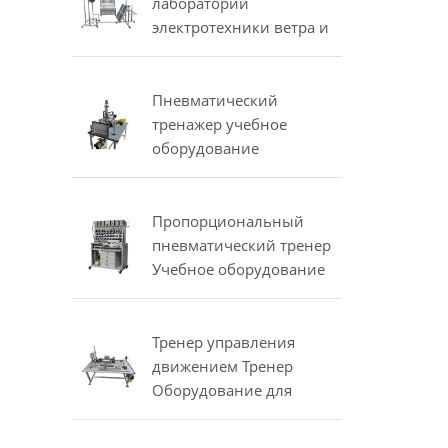
испытательных
лаборатории
компрессоров
электротехники ветра и
солнечного
оборудования учебного
оборудования
Пневматический
тренажер учебное
оборудование
мехатроники
тренировочное
оборудование
Пропорциональный
пневматический тренер
Учебное оборудование
Mechatronics Тренер
Тренер управления
движением Тренер
Оборудование для
профессиональной
подготовки