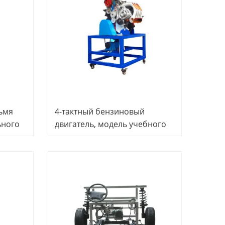
обучения
ьмя
4-тактный бензиновый
ьного
двигатель, модель учебного
стенда, автомобильное
учебное оборудование,
жера
оборудование для
профессионального
обучения