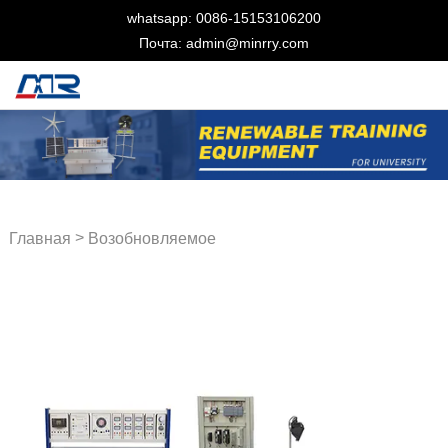
whatsapp: 0086-15153106200
Почта: admin@minrry.com
>
Главная
Возобновляемое
учебное оборудование