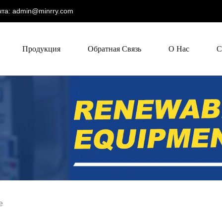
та:
admin@minrry.com
Продукция
Обратная Связь
О Нас
С
е