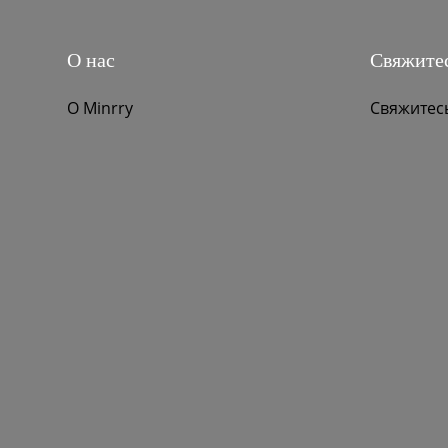
О нас
Свяжитес
О Minrry
Свяжитес