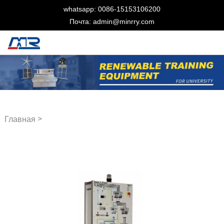
whatsapp: 0086-15153106200
Почта: admin@minrry.com
>
Главная
Электротехническое
оборудование для обучения