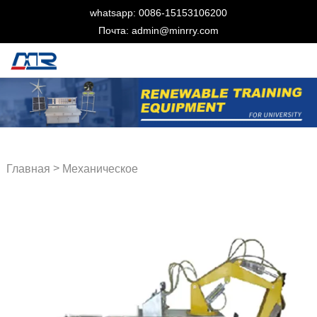
whatsapp: 0086-15153106200
Почта: admin@minrry.com
>
Главная
Механическое
учебное оборудование